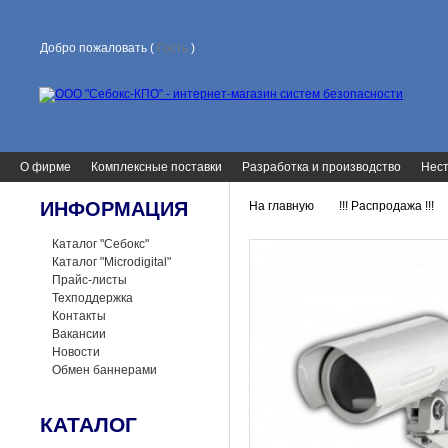
Добро пожаловать (
Гость
)
О фирме
Комплексные поставки
Разработка и производство
Нест
ИНФОРМАЦИЯ
На главную
!!! Распродажа !!!
>
>
Каталог "Себокс"
Каталог "Microdigital"
Прайс-листы
Техподдержка
Контакты
Вакансии
Новости
Обмен баннерами
КАТАЛОГ