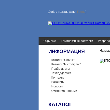
Добро пожаловать (
Гость
)
О фирме
Комплексные поставки
Разрабо
ИНФОРМАЦИЯ
На гла
Каталог "Себокс"
Каталог "Microdigital"
Прайс-листы
Техподдержка
Контакты
Вакансии
Новости
Обмен баннерами
КАТАЛОГ