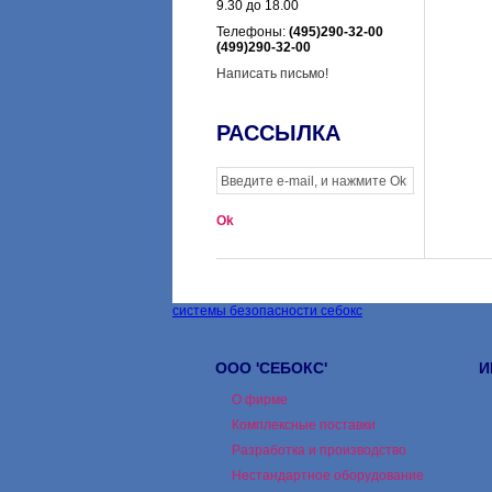
9.30 до 18.00
Телефоны:
(495)290-32-00
(499)290-32-00
Написать письмо!
РАССЫЛКА
системы безопасности себокс
ООО 'СЕБОКС'
И
О фирме
Комплексные поставки
Разработка и производство
Нестандартное оборудование