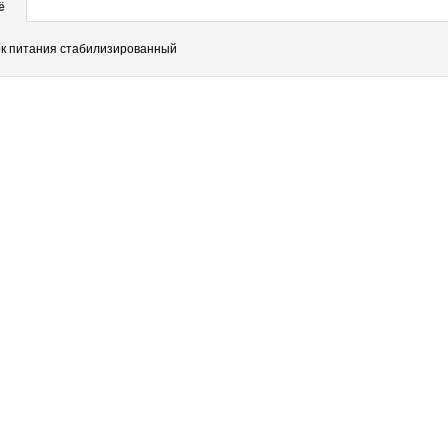
ё
к питания стабилизированный