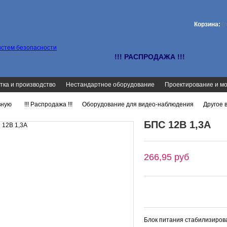
Корзина:
(
!!! РАСПРОДАЖА !!!
тка и производство
Нестандартное оборудование
Проектирование и м
вную
!!! Распродажа !!!
Оборудование для видео-наблюдения
Другое 
>
>
>
БПС 12В 1,3А
266,95 руб
Блок питания стабилизиро