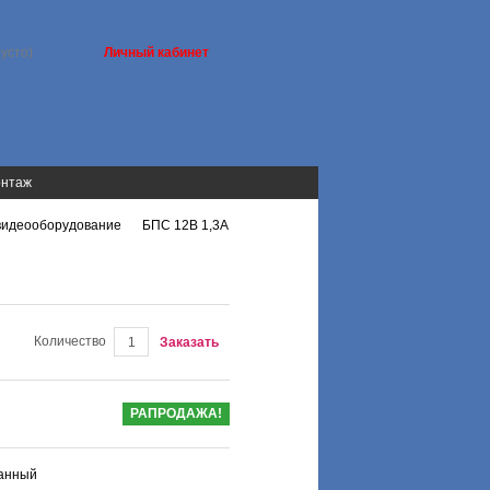
пусто)
Личный кабинет
онтаж
видеооборудование
БПС 12В 1,3А
>
Количество
Заказать
РАПРОДАЖА!
ванный