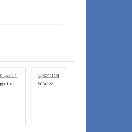
рут 1-4
SC0412AI
STB-
13VG2812ASII