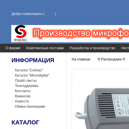
Добро пожаловать (
Гость
)
О фирме
Комплексные поставки
Разработка и производство
Нест
ИНФОРМАЦИЯ
На главную
!!! Распродажа !!!
>
>
Каталог "Себокс"
Каталог "Microdigital"
Прайс-листы
Техподдержка
Контакты
Вакансии
Новости
Обмен баннерами
КАТАЛОГ