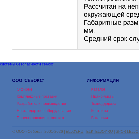
Рассчитан на не
окружающей сред
Габаритные разме
мм.
Средний срок сл
системы безопасности себокс
ООО 'СЕБОКС'
ИНФОРМАЦИЯ
О фирме
Каталог
Комплексные поставки
Прайс-листы
Разработка и производство
Техподдержка
Нестандартное оборудование
Контакты
Проектирование и монтаж
Вакансии
© ООО «Себокс», 2001-2026 |
ELJOY.RU
|
ELKI.ELJOY.RU
|
SPORT.ELJO