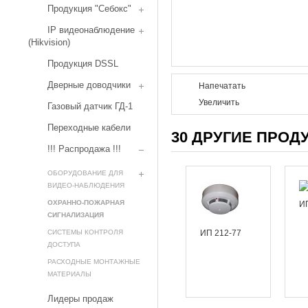
Продукция "Себокс"
IP видеонаблюдение
(Hikvision)
Продукция DSSL
Дверные доводчики
Напечатать
Увеличить
Газовый датчик ГД-1
Переходные кабели
30 ДРУГИЕ ПРОД
!!! Распродажа !!!
ОБОРУДОВАНИЕ ДЛЯ
ВИДЕО-НАБЛЮДЕНИЯ
ОХРАННО-ПОЖАРНАЯ
И
СИГНАЛИЗАЦИЯ
СИСТЕМЫ КОНТРОЛЯ
ИП 212-77
ДОСТУПА
РАСХОДНЫЕ МОНТАЖНЫЕ
МАТЕРИАЛЫ
Лидеры продаж