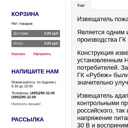
Ещё
КОРЗИНА
Извещатель пожа
Нет товаров
Является одним 
Доставка
0,00 руб
производства ГК
Итого
0,00 руб
Конструкция изв
Корзина
Оформить
установленным Н
потребителей. З
НАПИШИТЕ НАМ
ГК «Рубеж» были
значительно улу
Режим работы: по будням с
9.30 до 18.00
Телефоны:
(495)290-32-00
Извещатель адап
(499)290-32-00
контрольными пр
Написать письмо!
российского, та
напряжение пита
РАССЫЛКА
30 В и восприни