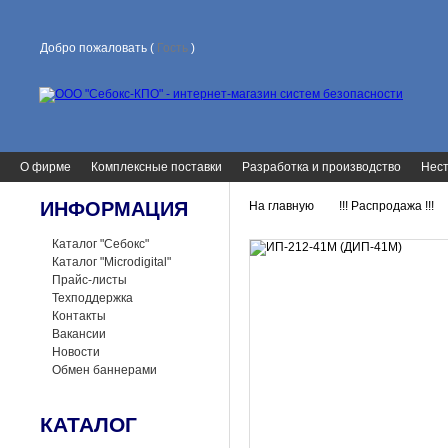
Добро пожаловать (
Гость
)
О фирме
Комплексные поставки
Разработка и производство
Нест
ИНФОРМАЦИЯ
На главную
!!! Распродажа !!!
>
>
Каталог "Себокс"
Каталог "Microdigital"
Прайс-листы
Техподдержка
Контакты
Вакансии
Новости
Обмен баннерами
КАТАЛОГ