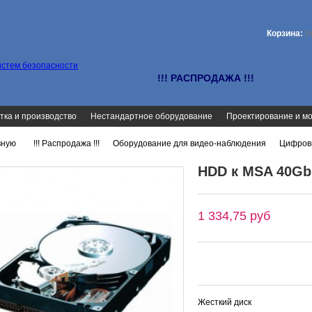
Корзина:
(
!!! РАСПРОДАЖА !!!
тка и производство
Нестандартное оборудование
Проектирование и м
вную
!!! Распродажа !!!
Оборудование для видео-наблюдения
Цифров
>
>
>
HDD к MSA 40Gb
1 334,75 руб
Жесткий диск