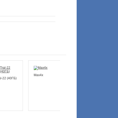
Max4x
MSA-40
MSx-
al-22 (40ГБ)