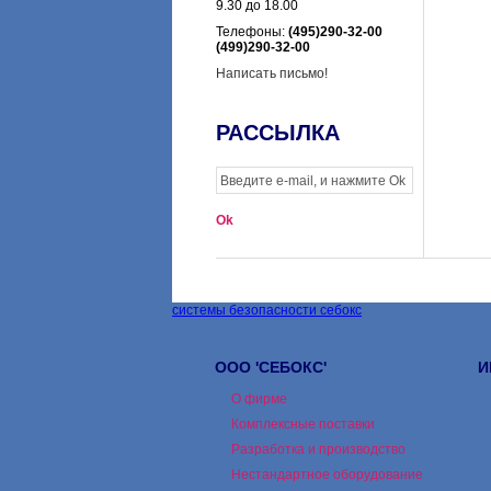
9.30 до 18.00
Телефоны:
(495)290-32-00
(499)290-32-00
Написать письмо!
РАССЫЛКА
системы безопасности себокс
ООО 'СЕБОКС'
И
О фирме
Комплексные поставки
Разработка и производство
Нестандартное оборудование