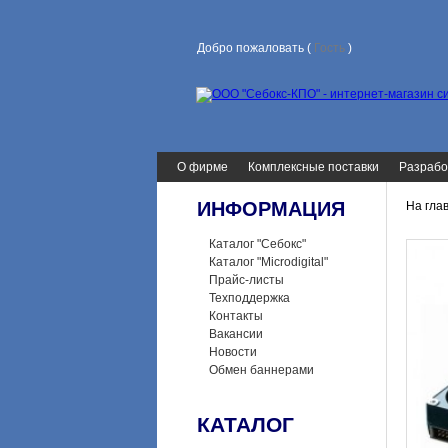
Добро пожаловать (
Гость
)
О фирме
Комплексные поставки
Разрабо
ИНФОРМАЦИЯ
На гла
Каталог "Себокс"
Каталог "Microdigital"
Прайс-листы
Техподдержка
Контакты
Вакансии
Новости
Обмен баннерами
КАТАЛОГ