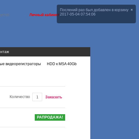
пусто)
Личный кабинет
онтаж
ые видеорегистраторы
HDD к MSA 40Gb
>
Количество
Заказать
РАПРОДАЖА!