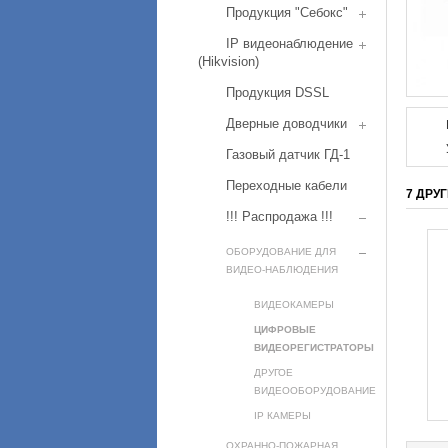
Продукция "Себокс"
IP видеонаблюдение
(Hikvision)
Продукция DSSL
Дверные доводчики
Газовый датчик ГД-1
Переходные кабели
7 ДРУ
!!! Распродажа !!!
ОБОРУДОВАНИЕ ДЛЯ
ВИДЕО-НАБЛЮДЕНИЯ
ВИДЕОКАМЕРЫ
ЦИФРОВЫЕ
ВИДЕОРЕГИСТРАТОРЫ
ДРУГОЕ
ВИДЕООБОРУДОВАНИЕ
IP КАМЕРЫ
ОХРАННО-ПОЖАРНАЯ